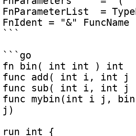
FnParameters     = "(" 
FnParameterList  = Type
FnIdent = "&" FuncName 
```

```go

fn bin( int int ) int

func add( int i, int j 
func sub( int i, int j 
func mybin(int i j, bin
j)

run int {
