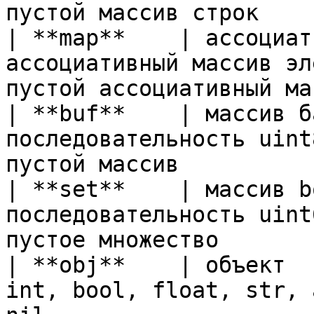
пустой массив строк    
| **map**    | ассоциат
ассоциативный массив эл
пустой ассоциативный ма
| **buf**    | массив б
последовательность uint
пустой массив          
| **set**    | массив b
последовательность uint
пустоe множество       
| **obj**    | объект  
int, bool, float, str, 