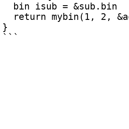
  bin isub = &sub.bin

  return mybin(1, 2, &add.bin) + mybin(3, 7, isub)

}
