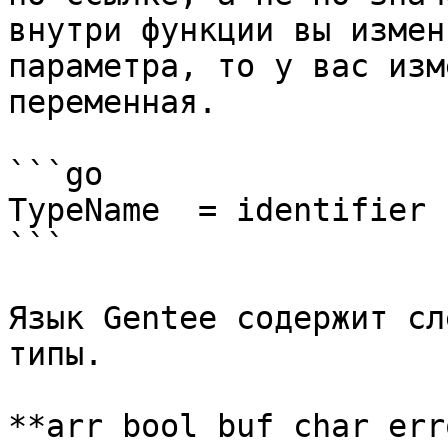
внутри функции вы измен
параметра, то у вас изм
переменная.

```go

TypeName  = identifier 
```

Язык Gentee содержит сл
типы.

**arr bool buf char err