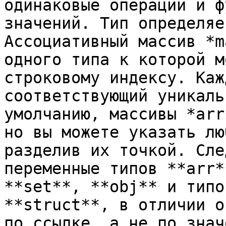
одинаковые операции и ф
значений. Тип определяе
Ассоциативный массив *m
одного типа к которой м
строковому индексу. Каж
соответствующий уникаль
умолчанию, массивы *arr
но вы можете указать лю
разделив их точкой. Сле
переменные типов **arr*
**set**, **obj** и типо
**struct**, в отличии о
по ссылке, а не по знач