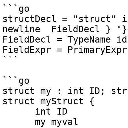
```go

structDecl = "struct" i
newline  FieldDecl } "}"
FieldDecl = TypeName id
FieldExpr = PrimaryExpr
```

```go

struct my : int ID; str
struct myStruct {

      int ID

      my myval
