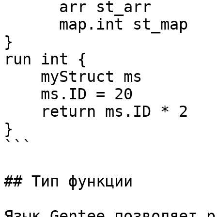
      arr st_arr

      map.int st_map

}

run int {

    myStruct ms

    ms.ID = 20

    return ms.ID * 2

}

```

## Тип функции

Язык Gentee позволяет р