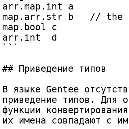
arr.map.int a

map.arr.str b   // the 
map.bool c

arr.int  d

```

## Приведение типов

В языке Gentee отсутств
приведение типов. Для о
функции конвертирования
их имена совпадают с им