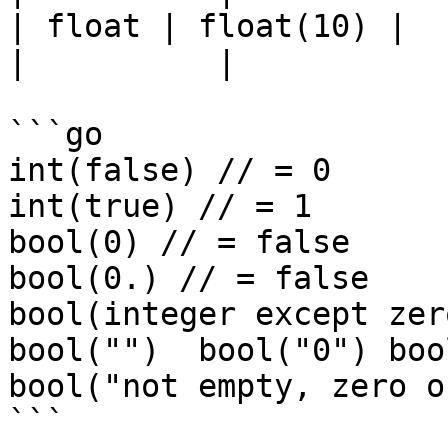
| float | float(10) |  
|          |            
```go

int(false) // = 0      
int(true) // = 1    

bool(0) // = false  

bool(0.) // = false

bool(integer except zer
bool("")  bool("0") boo
bool("not empty, zero o
```
