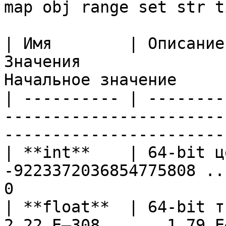
map obj range set str t
| Имя        | Описание
Значения               
Начальное значение     
| ---------- | --------
-----------------------
-----------------------
| **int**    | 64-bit ц
-9223372036854775808 ..
0                      
| **float**  | 64-bit т
2.22 E–308 ..    1.79 E