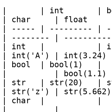
|       | int       | bool     
| char     | float      
| ----- | --------- | -
| -------- | ---------- 
| int   |           | int(
| int('A') | int(3.24)  
| bool  | bool(1)   |     
|          | bool(1.1)  
| str   | str(20)   | str(false) |
| str('z') | str(5.662) 
| char  |           |            |
|          |            